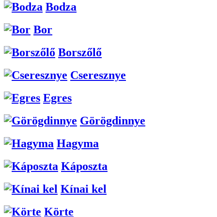
Bodza
Bor
Borszőlő
Cseresznye
Egres
Görögdinnye
Hagyma
Káposzta
Kínai kel
Körte